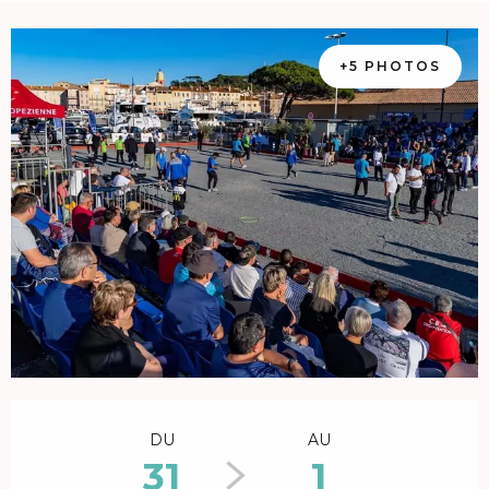
+5 PHOTOS
Ouverture et coordonnées
DU
AU
31
1