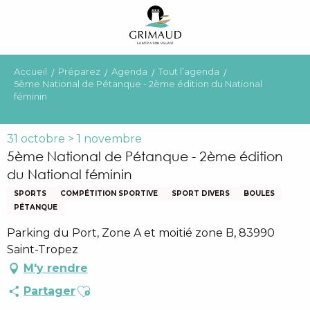
Aller
au
contenu
principal
Accueil
Préparez
Agenda
Tout l’agenda
5ème National de Pétanque - 2ème édition du National
féminin
31 octobre > 1 novembre
5ème National de Pétanque - 2ème édition
du National féminin
SPORTS
COMPÉTITION SPORTIVE
SPORT DIVERS
BOULES
PÉTANQUE
Parking du Port, Zone A et moitié zone B, 83990
Saint-Tropez
M'y rendre
Ajouter aux favoris
Partager