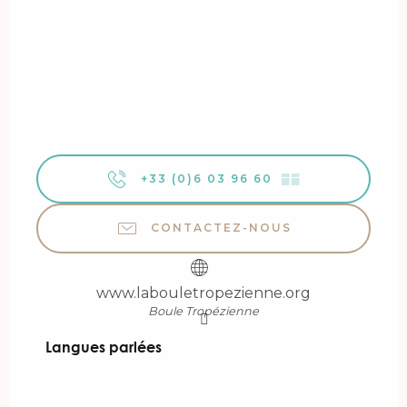
+33 (0)6 03 96 60
▒▒
CONTACTEZ-NOUS
www.labouletropezienne.org
Boule Tropézienne
Langues parlées
Langues parlées