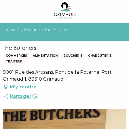
Aller
au
contenu
principal
Accueil
Pratique
The Butchers
The Butchers
COMMERCES
ALIMENTATION
BOUCHERIE
CHARCUTERIE
TRAITEUR
9001 Rue des Artisans, Pont de la Poterne, Port
Grimaud 1, 83310 Grimaud
M'y rendre
Ajouter aux favoris
Partager