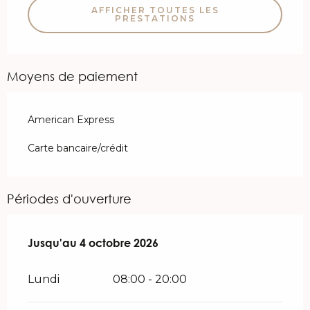
AFFICHER TOUTES LES
PRESTATIONS
Moyens de paiement
American Express
Carte bancaire/crédit
Périodes d'ouverture
Du
Jusqu'au
27 mars 2026
4 octobre 2026
au
4 octobre 2026
Lundi
08:00 - 20:00