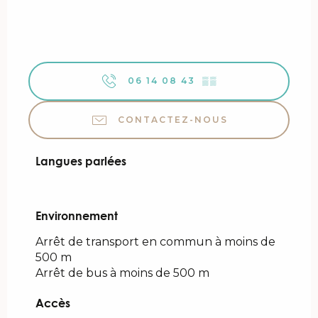
06 14 08 43
▒▒
CONTACTEZ-NOUS
Langues parlées
Langues parlées
Environnement
Environnement
Arrêt de transport en commun à moins de
500 m
Arrêt de bus à moins de 500 m
Accès
Accès