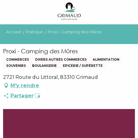
Aller
au
contenu
principal
Accueil
Pratique
Proxi - Camping des Mûres
Proxi - Camping des Mûres
COMMERCES
DIVERS AUTRES COMMERCES
ALIMENTATION
SOUVENIRS
BOULANGERIE
EPICERIE / SUPÉRETTE
2721 Route du Littoral, 83310 Grimaud
M'y rendre
Ajouter aux favoris
Partager