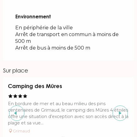
Environnement
Environnement
En périphérie de la ville
Arrêt de transport en commun à moins de
500 m
Arrêt de bus à moins de 500 m
Sur place
Réservable
Camping des Mûres
En bordure de mer et au beau milieu des pins
centenaires de Grimaud, le camping des Mûres 4 étoiles
offre une situation d’exception avec son accès direct à la
plage et sa vue...
Grimaud