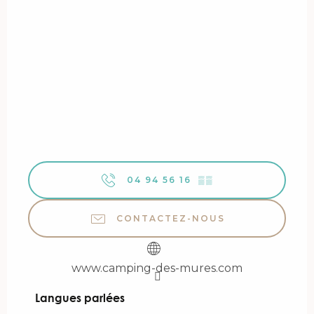
04 94 56 16
▒▒
CONTACTEZ-NOUS
www.camping-des-mures.com
Langues parlées
Langues parlées