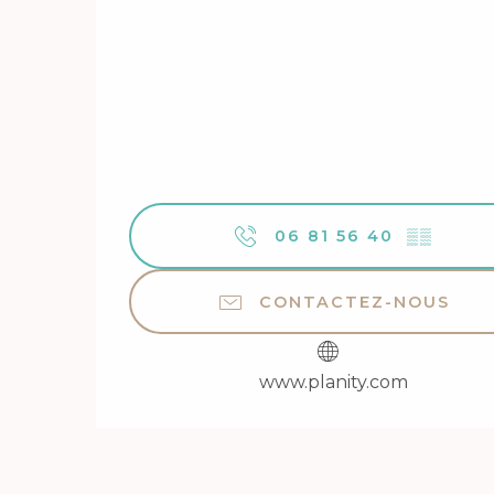
06 81 56 40
▒▒
CONTACTEZ-NOUS
www.planity.com