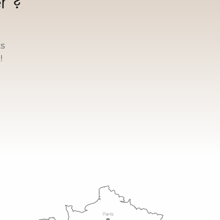
r ?
ts
!