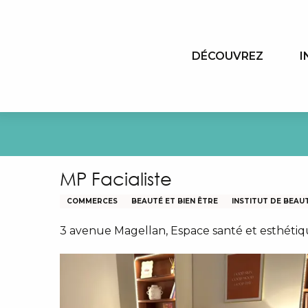
Aller
au
contenu
DÉCOUVREZ
I
principal
MP Facialiste
COMMERCES
BEAUTÉ ET BIEN ÊTRE
INSTITUT DE BEAU
3 avenue Magellan, Espace santé et esthéti