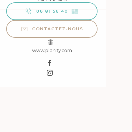
06 81 56 40
▒▒
CONTACTEZ-NOUS
www.planity.com