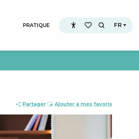
FR
PRATIQUE
Recherche
Accessibilité
Voir les favoris
Ajouter aux favoris
Partager
Ajouter à mes favoris