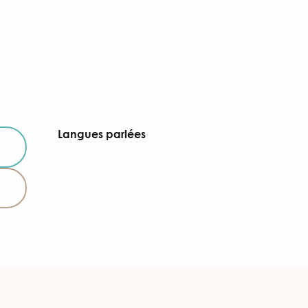
Langues parlées
Langues parlées