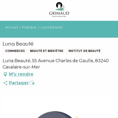
Aller
au
contenu
principal
Accueil
Pratique
Luna Beauté
Luna Beauté
COMMERCES
BEAUTÉ ET BIEN ÊTRE
INSTITUT DE BEAUTÉ
Luna Beauté, 55 Avenue Charles de Gaulle, 83240
Cavalaire-sur-Mer
M'y rendre
Ajouter aux favoris
Partager