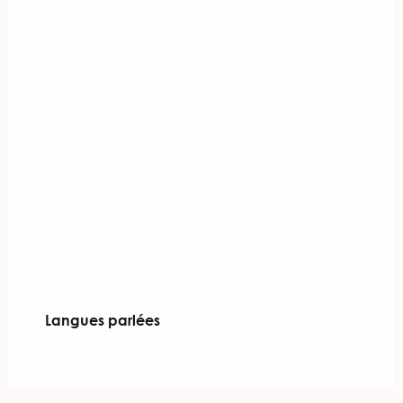
Langues parlées
Langues parlées