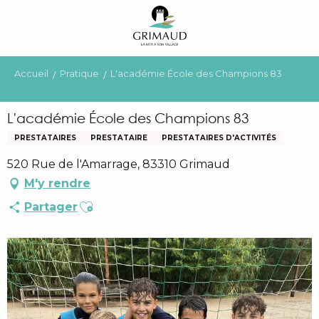
Aller
au
contenu
principal
Accueil
Pratique
L'académie École des Champions 83
L'académie École des Champions 83
PRESTATAIRES
PRESTATAIRE
PRESTATAIRES D'ACTIVITÉS
520 Rue de l'Amarrage, 83310 Grimaud
M'y rendre
Ajouter aux favoris
Partager