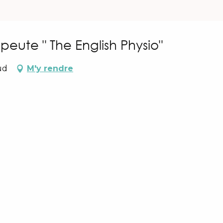
eute " The English Physio"
ud
M'y rendre