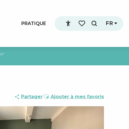
FR
PRATIQUE
Recherche
Accessibilité
Voir les favoris
io"
Ajouter aux favoris
Partager
Ajouter à mes favoris