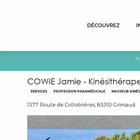
Aller
au
contenu
DÉCOUVREZ
I
principal
Ac
COWIE Jamie - Kinésithérapeu
SERVICES
PROFESSION PARAMÉDICALE
MASSEUR-KINÉ
1377 Route de Collobrières, 83310 Grimaud