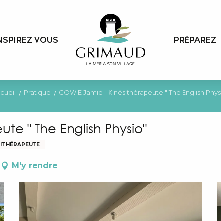
NSPIREZ VOUS
PRÉPAREZ
cueil
Pratique
COWIE Jamie - Kinésithérapeute " The English Phys
te " The English Physio"
SITHÉRAPEUTE
M'y rendre