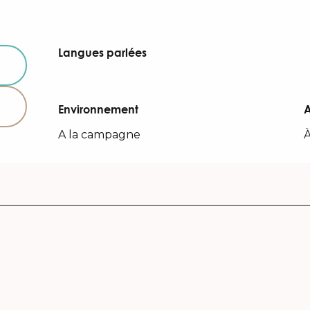
Langues parlées
Langues parlées
Environnement
Environnement
A la campagne
À