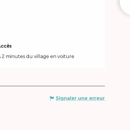
W
Accès
Accès
 2 minutes du village en voiture
Signaler une erreur