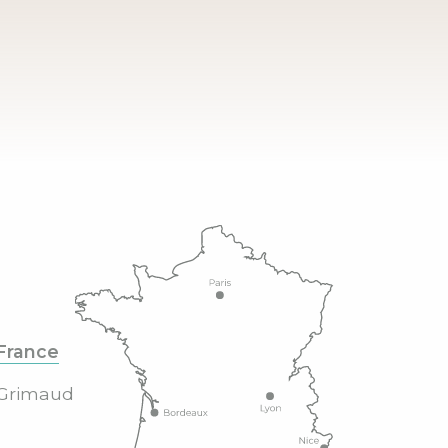
France
Grimaud