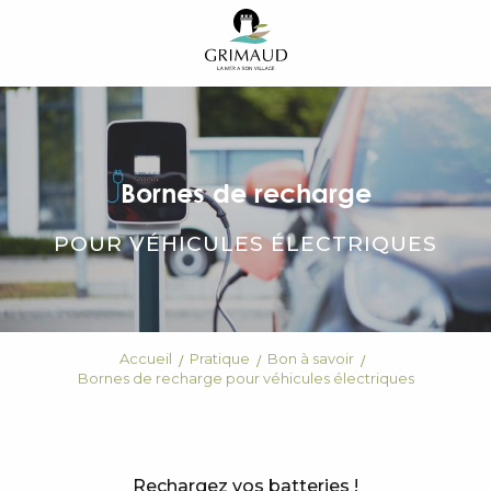
Aller
au
contenu
principal
Bornes de recharge
POUR VÉHICULES ÉLECTRIQUES
Accueil
Pratique
Bon à savoir
Bornes de recharge pour véhicules électriques
Rechargez vos batteries !