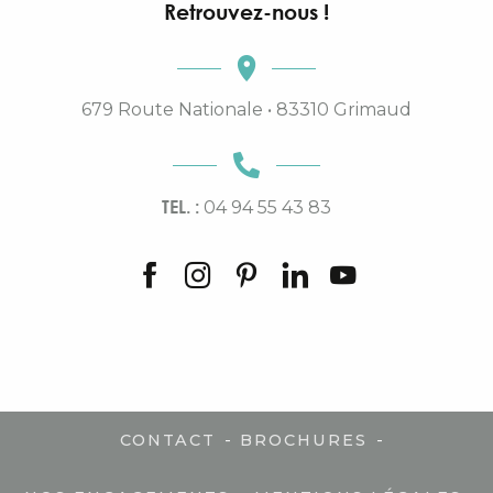
Retrouvez-nous !
679 Route Nationale • 83310 Grimaud
TEL. :
04 94 55 43 83
-
-
CONTACT
BROCHURES