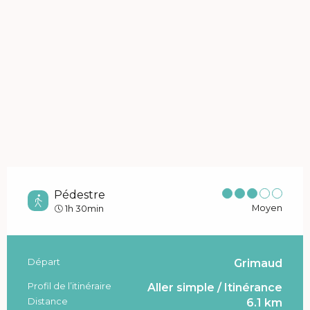
Pédestre
Moyen
1h 30min
Départ
Grimaud
Informations pratiques
Profil de l’itinéraire
Aller simple / Itinérance
Distance
6.1 km