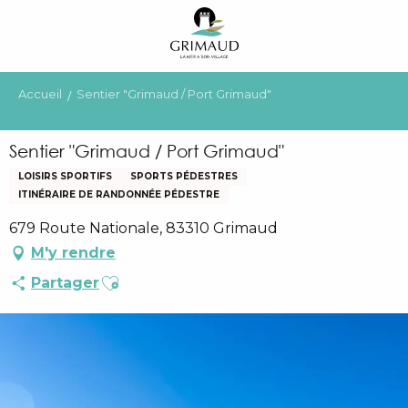
Aller
au
contenu
principal
Accueil
Sentier "Grimaud / Port Grimaud"
Sentier "Grimaud / Port Grimaud"
LOISIRS SPORTIFS
SPORTS PÉDESTRES
ITINÉRAIRE DE RANDONNÉE PÉDESTRE
679 Route Nationale, 83310 Grimaud
M'y rendre
Ajouter aux favoris
Partager