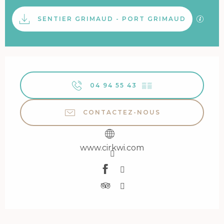
Documentation
SECTI
SENTIER GRIMAUD - PORT GRIMAUD
Ouverture et coordonnées
04 94 55 43
▒▒
CONTACTEZ-NOUS
www.cirkwi.com