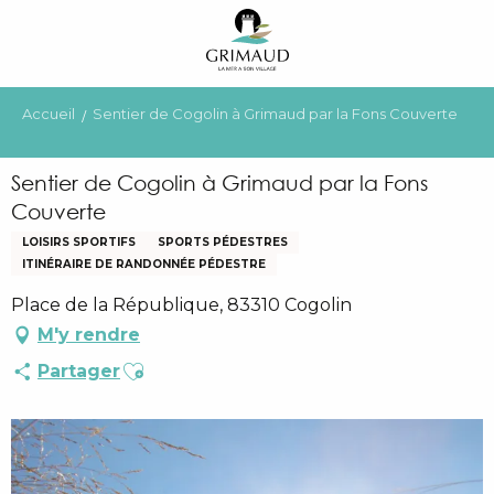
Aller
au
contenu
principal
Accueil
Sentier de Cogolin à Grimaud par la Fons Couverte
Sentier de Cogolin à Grimaud par la Fons
Couverte
LOISIRS SPORTIFS
SPORTS PÉDESTRES
ITINÉRAIRE DE RANDONNÉE PÉDESTRE
Place de la République, 83310 Cogolin
M'y rendre
Ajouter aux favoris
Partager