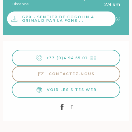
Distance
2.9 km
Documentation
GPX - SENTIER DE COGOLIN À
SECTI
GRIMAUD PAR LA FONS ...
Ouverture et coordonnées
+33 (0)4 94 55 01
▒▒
CONTACTEZ-NOUS
VOIR LES SITES WEB