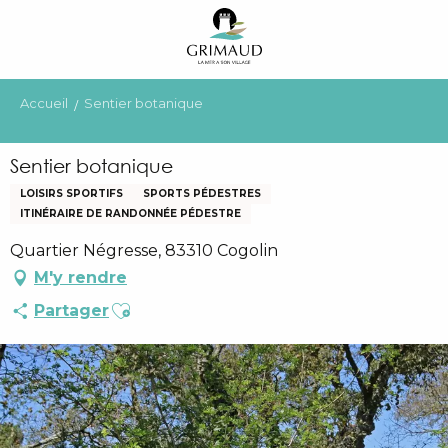
Aller
au
contenu
principal
Accueil
Sentier botanique
Sentier botanique
LOISIRS SPORTIFS
SPORTS PÉDESTRES
ITINÉRAIRE DE RANDONNÉE PÉDESTRE
Quartier Négresse, 83310 Cogolin
M'y rendre
Ajouter aux favoris
Partager