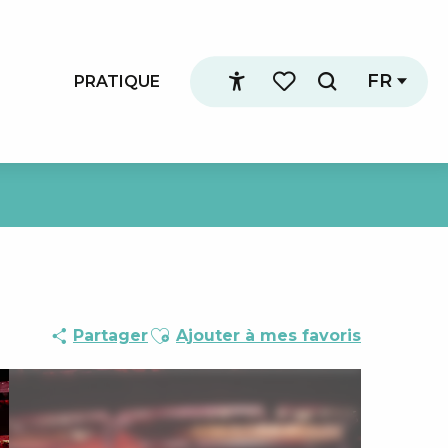
FR
PRATIQUE
Recherche
Accessibilité
Voir les favoris
Ajouter aux favoris
Partager
Ajouter à mes favoris