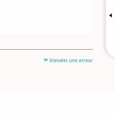
A
W
Signaler une erreur