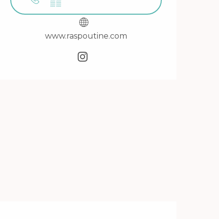
▒▒
www.raspoutine.com