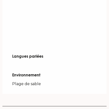
Langues parlées
Langues parlées
Environnement
Environnement
Plage de sable