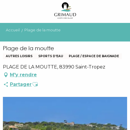
Aller
au
contenu
principal
Accueil
Plage de la moutte
Plage de la moutte
AUTRES LOISIRS
SPORTS D'EAU
PLAGE / ESPACE DE BAIGNADE
PLAGE DE LA MOUTTE, 83990 Saint-Tropez
M'y rendre
Ajouter aux favoris
Partager