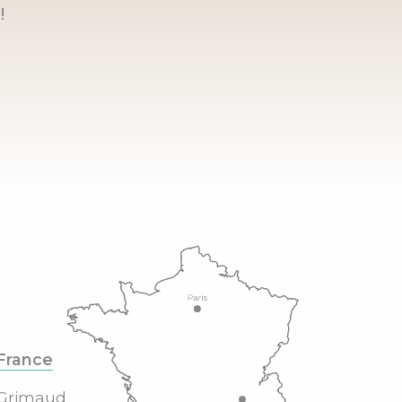
!
France
Grimaud