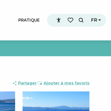
FR
PRATIQUE
Recherche
Accessibilité
Voir les favoris
Ajouter aux favoris
Partager
Ajouter à mes favoris