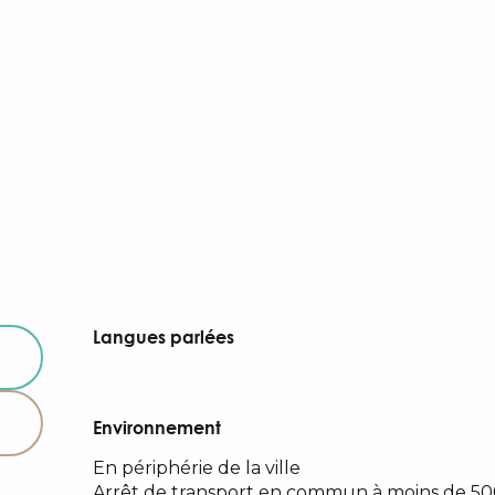
Langues parlées
Langues parlées
Environnement
Environnement
En périphérie de la ville
Arrêt de transport en commun à moins de 5