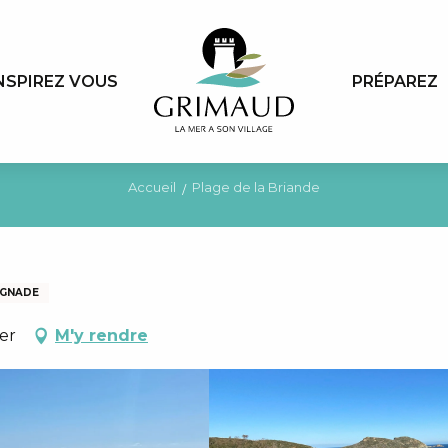
NSPIREZ VOUS
PRÉPAREZ
Accueil
Plage de la Briande
IGNADE
er
M'y rendre