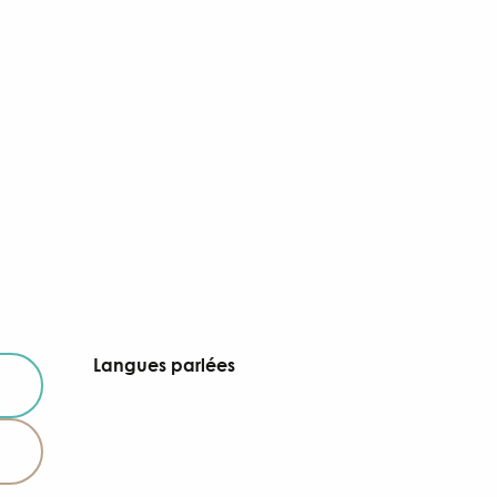
Langues parlées
Langues parlées