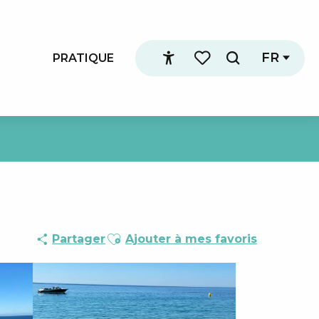
FR
PRATIQUE
Recherche
Accessibilité
Voir les favoris
Ajouter aux favoris
Partager
Ajouter à mes favoris