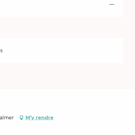
—
s
Valmer
M'y rendre