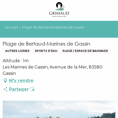
Aller
au
contenu
principal
Accueil
Plage de Bertaud-Marines de Gassin
Plage de Bertaud-Marines de Gassin
AUTRES LOISIRS
SPORTS D'EAU
PLAGE / ESPACE DE BAIGNADE
Altitude : 1m
Les Marines de Gassin, Avenue de la Mer, 83580
Gassin
M'y rendre
Ajouter aux favoris
Partager