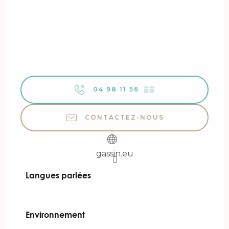
04 98 11 56
▒▒
CONTACTEZ-NOUS
gassin.eu
Langues parlées
Langues parlées
Environnement
Environnement