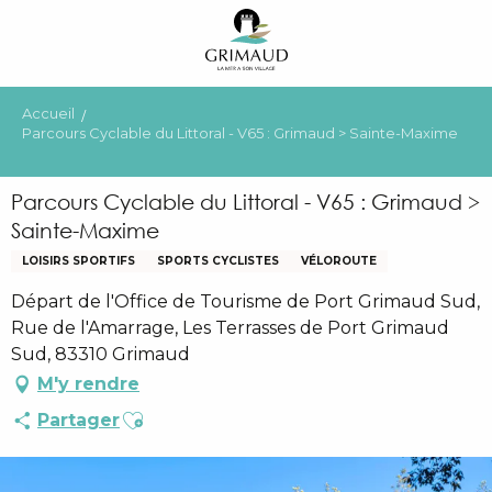
Aller
au
contenu
principal
Accueil
Parcours Cyclable du Littoral - V65 : Grimaud > Sainte-Maxime
Parcours Cyclable du Littoral - V65 : Grimaud >
Sainte-Maxime
LOISIRS SPORTIFS
SPORTS CYCLISTES
VÉLOROUTE
Départ de l'Office de Tourisme de Port Grimaud Sud,
Rue de l'Amarrage, Les Terrasses de Port Grimaud
Sud, 83310 Grimaud
M'y rendre
Ajouter aux favoris
Partager