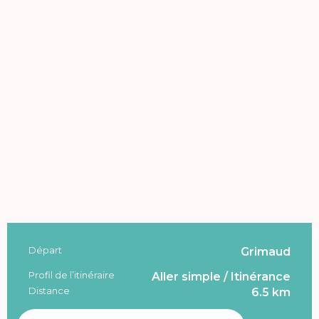
Départ
Grimaud
Informations pratiques
Profil de l’itinéraire
Aller simple / Itinérance
Distance
6.5 km
Documentation