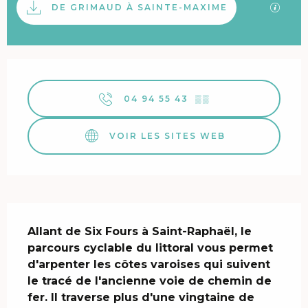
SECTI
DE GRIMAUD À SAINTE-MAXIME
Ouverture et coordonnées
04 94 55 43
▒▒
VOIR LES SITES WEB
Description
Allant de Six Fours à Saint-Raphaël, le 
parcours cyclable du littoral vous permet 
d'arpenter les côtes varoises qui suivent 
le tracé de l'ancienne voie de chemin de 
fer. Il traverse plus d'une vingtaine de 