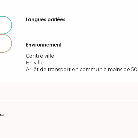
Langues parlées
Langues parlées
Environnement
Environnement
Centre ville
En ville
Arrêt de transport en commun à moins de 5
ez