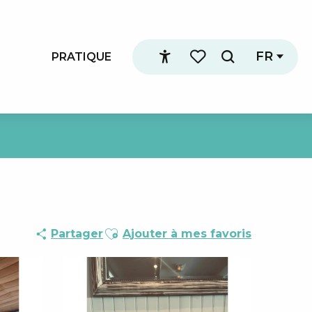
FR
PRATIQUE
Recherche
Accessibilité
Voir les favoris
Ajouter aux favoris
Partager
Ajouter à mes favoris