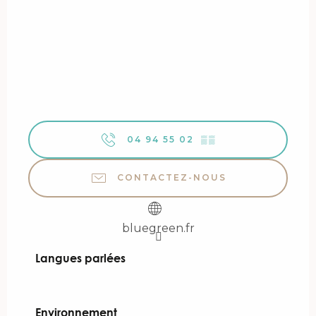
04 94 55 02
▒▒
CONTACTEZ-NOUS
bluegreen.fr
Langues parlées
Langues parlées
Environnement
Environnement