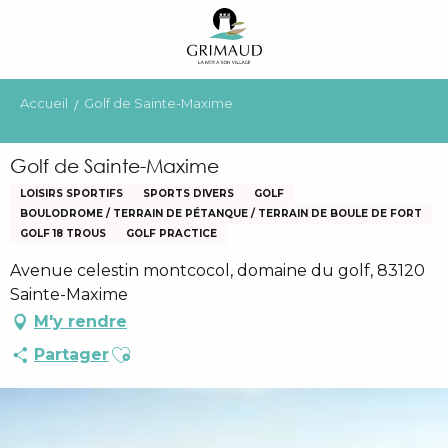
Aller
au
contenu
principal
Accueil
Golf de Sainte-Maxime
Golf de Sainte-Maxime
LOISIRS SPORTIFS
SPORTS DIVERS
GOLF
BOULODROME / TERRAIN DE PÉTANQUE / TERRAIN DE BOULE DE FORT
GOLF 18 TROUS
GOLF PRACTICE
Avenue celestin montcocol, domaine du golf, 83120
Sainte-Maxime
M'y rendre
Ajouter aux favoris
Partager