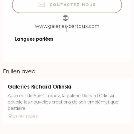
CONTACTEZ-NOUS
www.galeries-bartoux.com
Langues parlées
Langues parlées
En lien avec
Galeries Richard Orlinski
Au cœur de Saint-Tropez, la galerie Richard Orlinski
dévoile les nouvelles créations de son emblématique
bestiaire.
Saint-Tropez