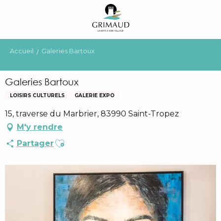
Aller
au
contenu
principal
Accueil
Galeries Bartoux
Galeries Bartoux
LOISIRS CULTURELS
GALERIE EXPO
15, traverse du Marbrier, 83990 Saint-Tropez
M'y rendre
Ajouter aux favoris
Partager