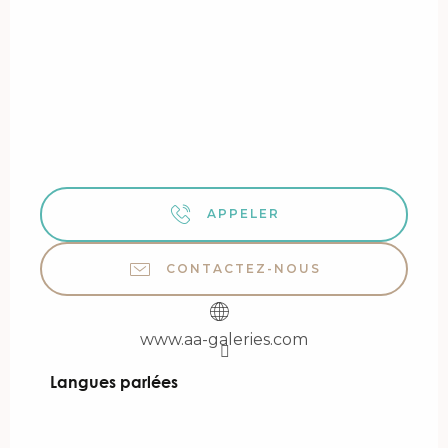
APPELER
CONTACTEZ-NOUS
www.aa-galeries.com
Langues parlées
Langues parlées