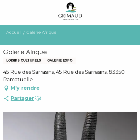
Aller
au
contenu
principal
Accueil
Galerie Afrique
Galerie Afrique
LOISIRS CULTURELS
GALERIE EXPO
45 Rue des Sarrasins, 45 Rue des Sarrasins, 83350
Ramatuelle
M'y rendre
Ajouter aux favoris
Partager