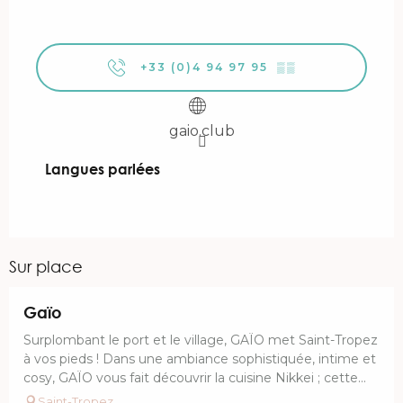
+33 (0)4 94 97 95
▒▒
gaio.club
Langues parlées
Langues parlées
Sur place
Réservable
Gaïo
Surplombant le port et le village, GAÏO met Saint-Tropez
à vos pieds ! Dans une ambiance sophistiquée, intime et
cosy, GAÏO vous fait découvrir la cuisine Nikkei ; cette...
Saint-Tropez