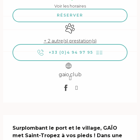
Voir les horaires
RÉSERVER
Animaux acceptés
+ 2 autre(s) prestation(s)
+33 (0)4 94 97 95
▒▒
gaio.club
Description
Surplombant le port et le village, GAÏO 
met Saint-Tropez à vos pieds ! Dans une 