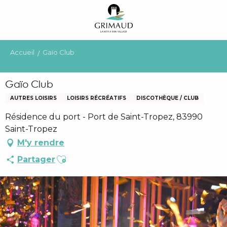
Aller
au
contenu
principal
Accueil
Gaïo Club
Gaïo Club
AUTRES LOISIRS
LOISIRS RÉCRÉATIFS
DISCOTHÈQUE / CLUB
Résidence du port - Port de Saint-Tropez, 83990
Saint-Tropez
M'y rendre
Ajouter aux favoris
Partager