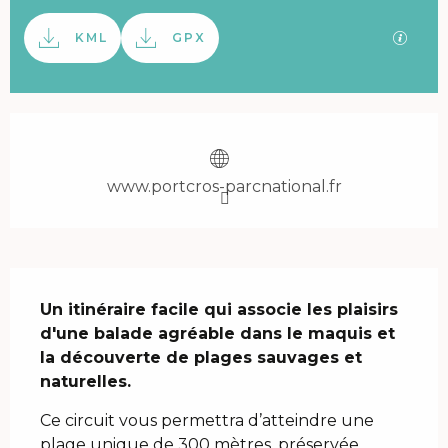
Documentation
SECTI
KML
GPX
Ouverture et coordonnées
www.portcros-parcnational.fr
Description
Un itinéraire facile qui associe les plaisirs 
d'une balade agréable dans le maquis et 
la découverte de plages sauvages et 
naturelles.
Ce circuit vous permettra d’atteindre une 
plage unique de 300 mètres, préservée 