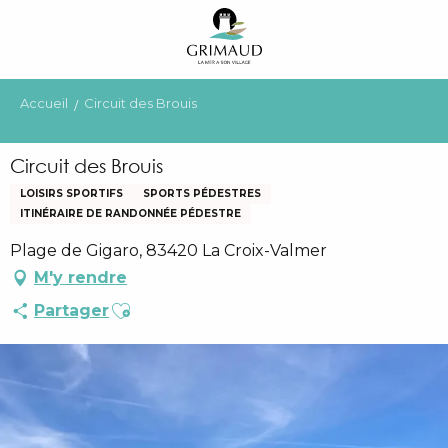
Aller
au
contenu
principal
Accueil
Circuit des Brouis
Circuit des Brouis
LOISIRS SPORTIFS
SPORTS PÉDESTRES
ITINÉRAIRE DE RANDONNÉE PÉDESTRE
Plage de Gigaro, 83420 La Croix-Valmer
M'y rendre
Ajouter aux favoris
Partager