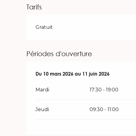
Tarifs
Gratuit
Périodes d'ouverture
Du
Du
10 mars 2026
10 mars 2026
au
au
11 juin 2026
11 juin 2026
Mardi
17:30 - 19:00
Jeudi
09:30 - 11:00