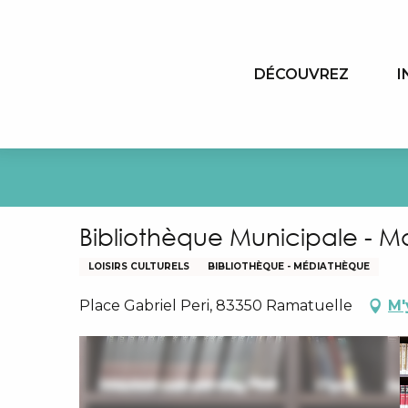
Aller
au
contenu
DÉCOUVREZ
I
principal
Bibliothèque Municipale - M
LOISIRS CULTURELS
BIBLIOTHÈQUE - MÉDIATHÈQUE
Place Gabriel Peri, 83350 Ramatuelle
M'