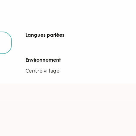
Langues parlées
Langues parlées
Environnement
Environnement
Centre village