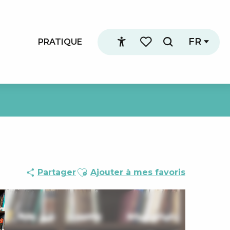
FR
PRATIQUE
Recherche
Accessibilité
Voir les favoris
Ajouter aux favoris
Partager
Ajouter à mes favoris