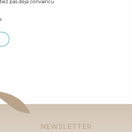
étiez pas déjà convaincu
e.
NEWSLETTER