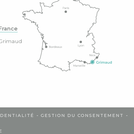
France
Grimaud
-
-
IDENTIALITÉ
GESTION DU CONSENTEMENT
E