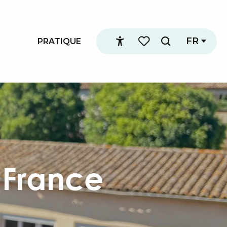
FR
PRATIQUE
Recherche
Accessibilité
Voir les favoris
 France