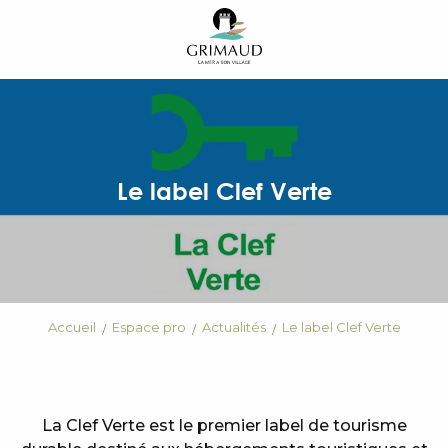
Aller
au
contenu
principal
Le label Clef Verte
Accueil
Espace pro
Actualités
Le label Clef Verte
La Clef Verte est le premier label de tourisme