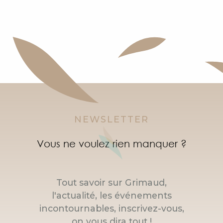
NEWSLETTER
Vous ne voulez rien manquer ?
Tout savoir sur Grimaud,
l'actualité, les événements
incontournables, inscrivez-vous,
on vous dira tout !