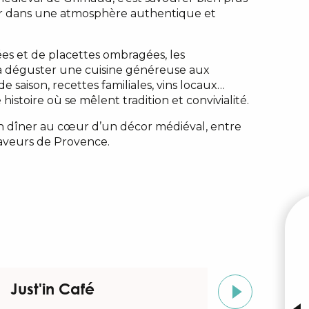
ger dans une atmosphère authentique et
O Grimo'Zen
es et de placettes ombragées, les
 à déguster une cuisine généreuse aux
e saison, recettes familiales, vins locaux…
istoire où se mêlent tradition et convivialité.
 dîner au cœur d’un décor médiéval, entre
saveurs de Provence.
M
Just'in Café