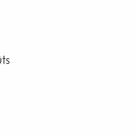
x favoris
ts