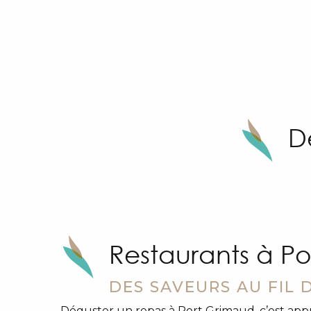
Le Sun
Cafoutche Flamel
Pasta E Via
D
Restaurants à P
DES SAVEURS AU FIL 
Déguster un repas à Port Grimaud, c’est appr