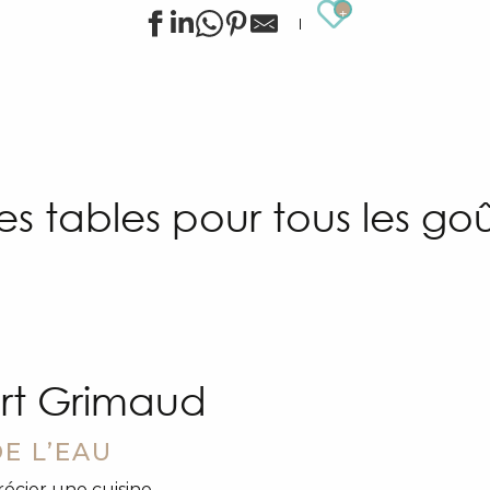
Ajouter au
es tables pour tous les goû
ort Grimaud
DE L’EAU
écier une cuisine