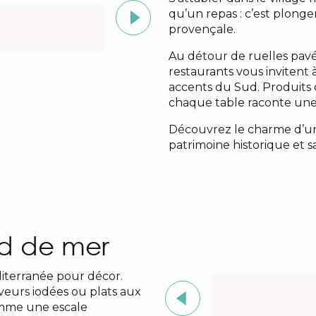
qu’un repas : c’est plon
Petit Jacques
provençale.
Au détour de ruelles pavé
restaurants vous invitent
accents du Sud. Produits d
chaque table raconte une h
Découvrez le charme d’un
patrimoine historique et 
rd de mer
diterranée pour décor.
saveurs iodées ou plats aux
omme une escale