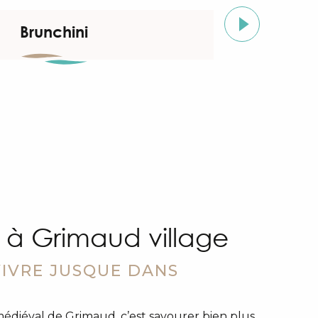
Brunchini
Yee
à Grimaud village
VIVRE JUSQUE DANS
E
 médiéval de Grimaud, c’est savourer bien plus