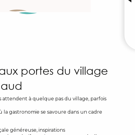
A
W
aux portes du village
maud
 attendent à quelque pas du village, parfois
che
Le 19 - Beauval
où la gastronomie se savoure dans un cadre
ale généreuse, inspirations