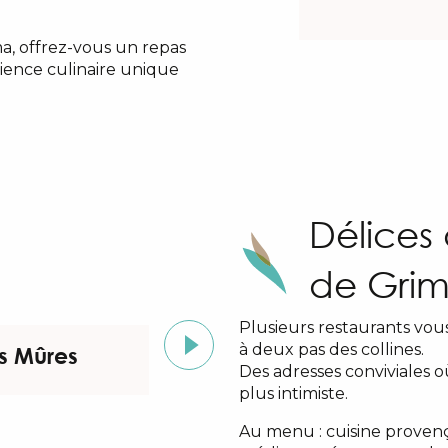
a, offrez-vous un repas
ience culinaire unique
Délices 
de Gri
Plusieurs restaurants vous
à deux pas des collines.
s Mûres
La Bastide Blan
Des adresses conviviales 
plus intimiste.
Au menu : cuisine provenç