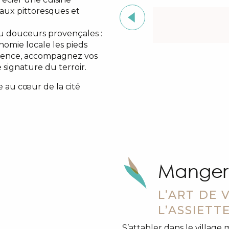
aux pittoresques et
ou douceurs provençales :
nomie locale les pieds
érience, accompagnez vos
 signature du terroir.
 au cœur de la cité
Manger 
L’ART DE 
L’ASSIETT
S’attabler dans le village