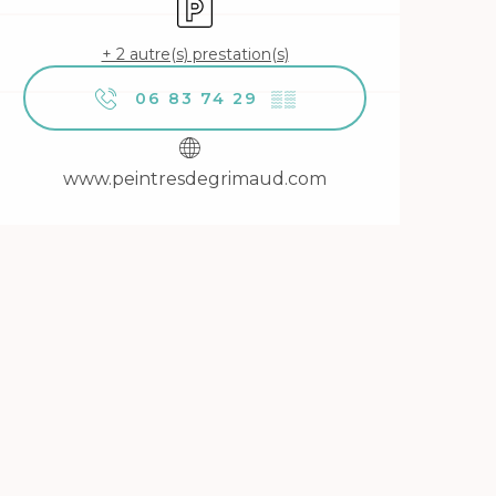
+ 2 autre(s) prestation(s)
06 83 74 29
▒▒
www.peintresdegrimaud.com