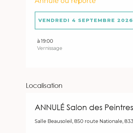
Annulé ou reporté
VENDREDI 4 SEPTEMBRE 202
DU
5 SEPTEMBRE 2026
AU
22 S
à 19:00
Vernissage
Localisation
ANNULÉ Salon des Peintre
Salle Beausoleil, 850 route Nationale, 8