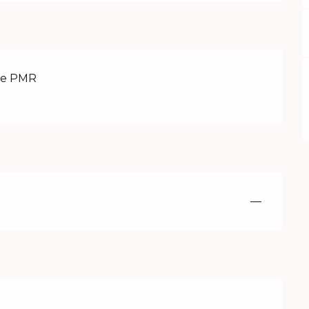
ée PMR
—