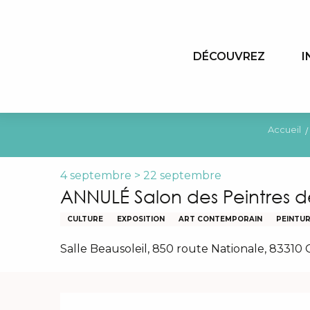
Aller
au
contenu
DÉCOUVREZ
I
principal
Accueil
4 septembre > 22 septembre
ANNULÉ Salon des Peintres 
CULTURE
EXPOSITION
ART CONTEMPORAIN
PEINTU
Salle Beausoleil, 850 route Nationale, 83310