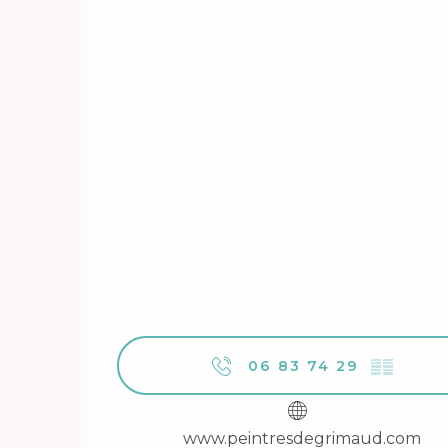
06 83 74 29
▒▒
www.peintresdegrimaud.com