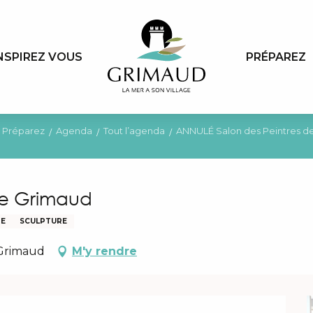
NSPIREZ VOUS
PRÉPAREZ
Préparez
Agenda
Tout l’agenda
ANNULÉ Salon des Peintres d
de Grimaud
RE
SCULPTURE
 Grimaud
M'y rendre