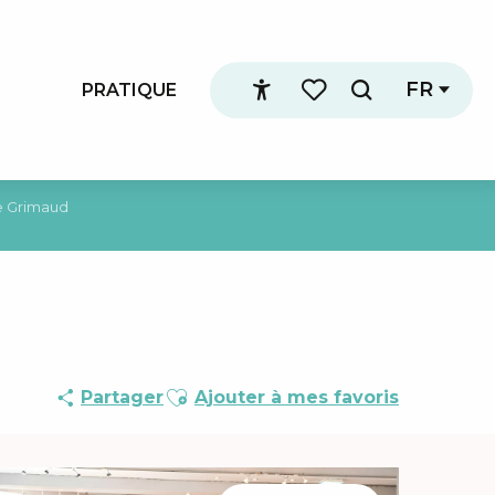
FR
PRATIQUE
Recherche
Accessibilité
Voir les favoris
e Grimaud
Ajouter aux favoris
Partager
Ajouter à mes favoris