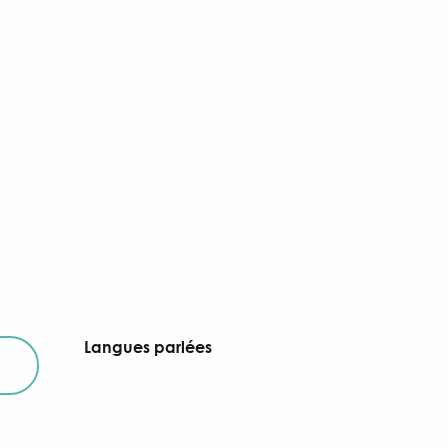
Langues parlées
Langues parlées