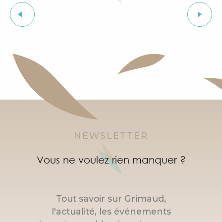
Visite guidée du village de Grimaud (guide privée)
Foire de la Laine
Exposition "Le château de Grimaud"
Cours d'initiation à la langue provençale
Courses d'orientation dans le village de Grimaud
"SOS Cartel Radio" à l'After Beach
NEWSLETTER
Vous ne voulez rien manquer ?
Tout savoir sur Grimaud,
l'actualité, les événements