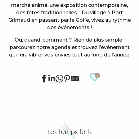
marché animé, une exposition contemporaine,
des fêtes traditionnelles… Du village à Port
Grimaud en passant par le Golfe, vivez au rythme
des événements !
Où, quand, comment ? Rien de plus simple :
parcourez notre agenda et trouvez l’événement
qui fera vibrer vos envies tout au long de l’année.
Ajouter au
Animations sportives estivales à Grimaud
Stage de golf pour enfants à Golf Up
Exposition de Siegward Sprotte & Stefan Szczesny
Apéro tapas sous la pinède & music live
"Cartel del Chipo" à l'After Beach
Les temps forts
Exposition d'art tribal Gond "Jungle indienne" par 
Grimaud Art Urbain - Festival de street art