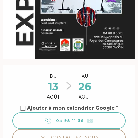
Ouverture et coordonnées
DU
AU
13
26
AOÛT
AOÛT
Ajouter à mon calendrier Google
04 98 11 56
▒▒
CONTACTEZ-NOUS