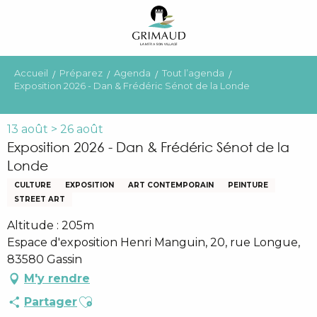
Aller
au
contenu
principal
Accueil
Préparez
Agenda
Tout l’agenda
Exposition 2026 - Dan & Frédéric Sénot de la Londe
13 août > 26 août
Exposition 2026 - Dan & Frédéric Sénot de la
Londe
CULTURE
EXPOSITION
ART CONTEMPORAIN
PEINTURE
STREET ART
Altitude : 205m
Espace d'exposition Henri Manguin, 20, rue Longue,
83580 Gassin
M'y rendre
Ajouter aux favoris
Partager