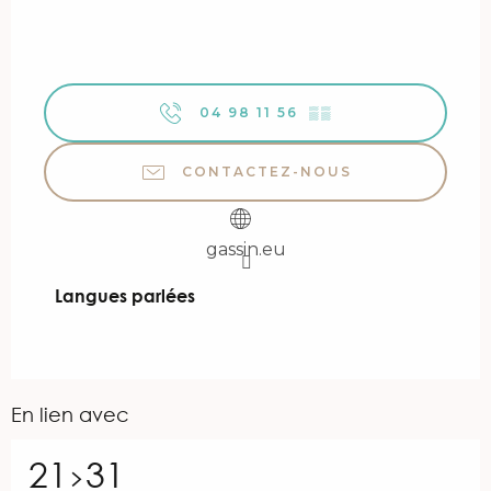
04 98 11 56
▒▒
CONTACTEZ-NOUS
gassin.eu
Langues parlées
Langues parlées
En lien avec
21
31