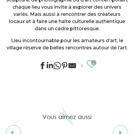
chaque lieu vous invite à explorer des univers
variés. Mais aussi à rencontrer des créateurs
locaux et à faire une halte culturelle authentique
dans un cadre pittoresque.
Lieu incontournable pour les amateurs d’art, le
village réserve de belles rencontres autour de l’art.
Ajouter au
Maison des Arcades
Le Kilal
Galerie ARTE VIVA
Galerie Yachting Style
Rêve 2 Voile
Vous aimez aussi
Atelier d'Art Peter Thumm
STUDIO PAON - Fine Art
Galerie A
Les expositions