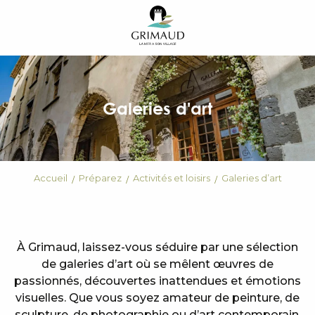
Aller
au
contenu
principal
Galeries d'art
Accueil
Préparez
Activités et loisirs
Galeries d’art
À Grimaud, laissez-vous séduire par une sélection
de galeries d’art où se mêlent œuvres de
passionnés, découvertes inattendues et émotions
visuelles. Que vous soyez amateur de peinture, de
sculpture, de photographie ou d’art contemporain,